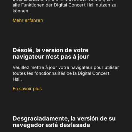
alle Funktionen der Digital Concert Hall nutzen zu
können.
Mehr erfahren
Désolé, la version de votre
navigateur n’est pas à jour
Veuillez mettre à jour votre navigateur pour utiliser
toutes les fonctionnalités de la Digital Concert
Hall.
En savoir plus
Desgraciadamente, la versión de su
navegador está desfasada