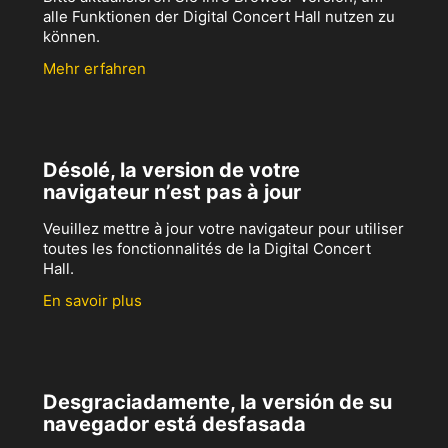
alle Funktionen der Digital Concert Hall nutzen zu
können.
Mehr erfahren
Désolé, la version de votre
navigateur n’est pas à jour
Veuillez mettre à jour votre navigateur pour utiliser
toutes les fonctionnalités de la Digital Concert
Hall.
En savoir plus
Desgraciadamente, la versión de su
navegador está desfasada