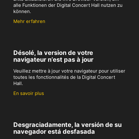
alle Funktionen der Digital Concert Hall nutzen zu
können.
Mehr erfahren
Désolé, la version de votre
navigateur n’est pas à jour
Veuillez mettre à jour votre navigateur pour utiliser
toutes les fonctionnalités de la Digital Concert
Hall.
En savoir plus
Desgraciadamente, la versión de su
navegador está desfasada