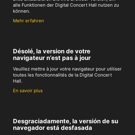
alle Funktionen der Digital Concert Hall nutzen zu
können.
Mehr erfahren
Désolé, la version de votre
navigateur n’est pas à jour
Veuillez mettre à jour votre navigateur pour utiliser
toutes les fonctionnalités de la Digital Concert
Hall.
En savoir plus
Desgraciadamente, la versión de su
navegador está desfasada