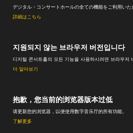
デジタル・コンサートホールの全ての機能をご利用いた
詳細はこちら
지원되지 않는 브라우저 버전입니다
디지털 콘서트홀의 모든 기능을 사용하시려면 브라우저 
더 알아보기
抱歉，您当前的浏览器版本过低
请更新您的浏览器，以便使用数字音乐厅的所有功能。
了解更多