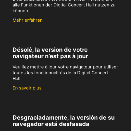
alle Funktionen der Digital Concert Hall nutzen zu
können.
Mehr erfahren
Désolé, la version de votre
navigateur n’est pas à jour
Veuillez mettre à jour votre navigateur pour utiliser
toutes les fonctionnalités de la Digital Concert
Hall.
En savoir plus
Desgraciadamente, la versión de su
navegador está desfasada