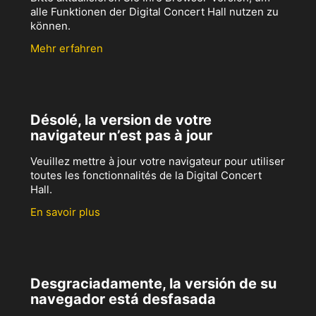
alle Funktionen der Digital Concert Hall nutzen zu
können.
Mehr erfahren
Désolé, la version de votre
navigateur n’est pas à jour
Veuillez mettre à jour votre navigateur pour utiliser
toutes les fonctionnalités de la Digital Concert
Hall.
En savoir plus
Desgraciadamente, la versión de su
navegador está desfasada