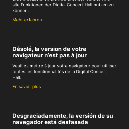
alle Funktionen der Digital Concert Hall nutzen zu
können.
Mehr erfahren
Désolé, la version de votre
navigateur n’est pas à jour
Veuillez mettre à jour votre navigateur pour utiliser
toutes les fonctionnalités de la Digital Concert
Hall.
En savoir plus
Desgraciadamente, la versión de su
navegador está desfasada