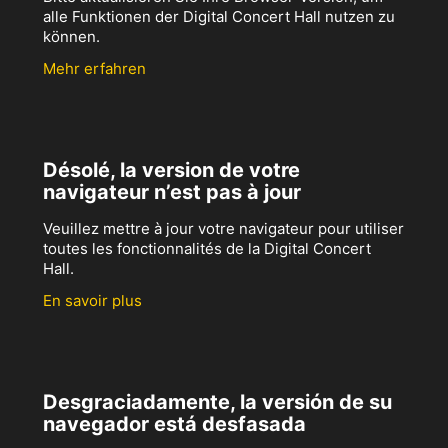
alle Funktionen der Digital Concert Hall nutzen zu
können.
Mehr erfahren
Désolé, la version de votre
navigateur n’est pas à jour
Veuillez mettre à jour votre navigateur pour utiliser
toutes les fonctionnalités de la Digital Concert
Hall.
En savoir plus
Desgraciadamente, la versión de su
navegador está desfasada