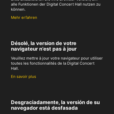
alle Funktionen der Digital Concert Hall nutzen zu
können.
Mehr erfahren
Désolé, la version de votre
navigateur n’est pas à jour
Veuillez mettre à jour votre navigateur pour utiliser
toutes les fonctionnalités de la Digital Concert
Hall.
En savoir plus
Desgraciadamente, la versión de su
navegador está desfasada