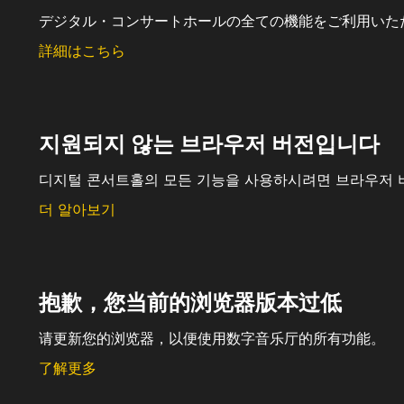
デジタル・コンサートホールの全ての機能をご利用いた
詳細はこちら
지원되지 않는 브라우저 버전입니다
디지털 콘서트홀의 모든 기능을 사용하시려면 브라우저 
더 알아보기
抱歉，您当前的浏览器版本过低
请更新您的浏览器，以便使用数字音乐厅的所有功能。
了解更多