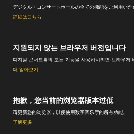
デジタル・コンサートホールの全ての機能をご利用いた
詳細はこちら
지원되지 않는 브라우저 버전입니다
디지털 콘서트홀의 모든 기능을 사용하시려면 브라우저 
더 알아보기
抱歉，您当前的浏览器版本过低
请更新您的浏览器，以便使用数字音乐厅的所有功能。
了解更多