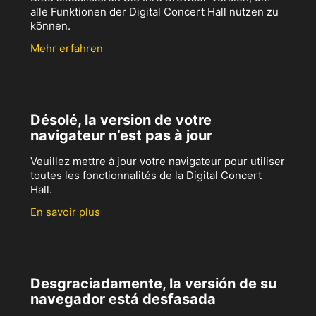
alle Funktionen der Digital Concert Hall nutzen zu
können.
Mehr erfahren
Désolé, la version de votre
navigateur n’est pas à jour
Veuillez mettre à jour votre navigateur pour utiliser
toutes les fonctionnalités de la Digital Concert
Hall.
En savoir plus
Desgraciadamente, la versión de su
navegador está desfasada