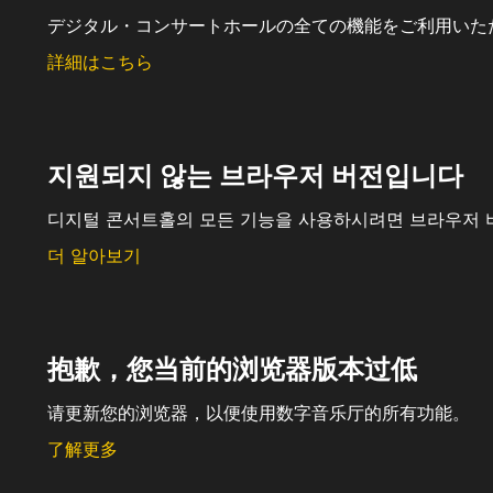
デジタル・コンサートホールの全ての機能をご利用いた
詳細はこちら
지원되지 않는 브라우저 버전입니다
디지털 콘서트홀의 모든 기능을 사용하시려면 브라우저 
더 알아보기
抱歉，您当前的浏览器版本过低
请更新您的浏览器，以便使用数字音乐厅的所有功能。
了解更多