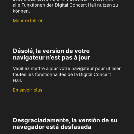
alle Funktionen der Digital Concert Hall nutzen zu
können.
Mehr erfahren
Désolé, la version de votre
navigateur n’est pas à jour
Veuillez mettre à jour votre navigateur pour utiliser
toutes les fonctionnalités de la Digital Concert
Hall.
En savoir plus
Desgraciadamente, la versión de su
navegador está desfasada