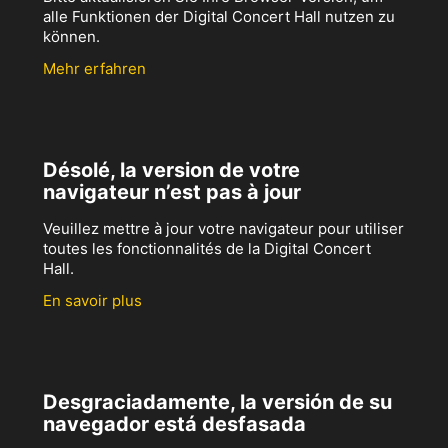
alle Funktionen der Digital Concert Hall nutzen zu
können.
Mehr erfahren
Désolé, la version de votre
navigateur n’est pas à jour
Veuillez mettre à jour votre navigateur pour utiliser
toutes les fonctionnalités de la Digital Concert
Hall.
En savoir plus
Desgraciadamente, la versión de su
navegador está desfasada