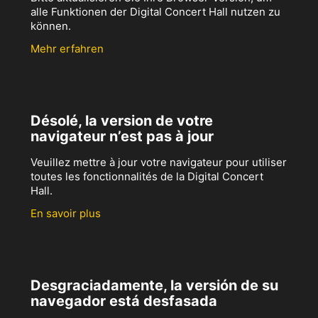
alle Funktionen der Digital Concert Hall nutzen zu
können.
Mehr erfahren
Désolé, la version de votre
navigateur n’est pas à jour
Veuillez mettre à jour votre navigateur pour utiliser
toutes les fonctionnalités de la Digital Concert
Hall.
En savoir plus
Desgraciadamente, la versión de su
navegador está desfasada