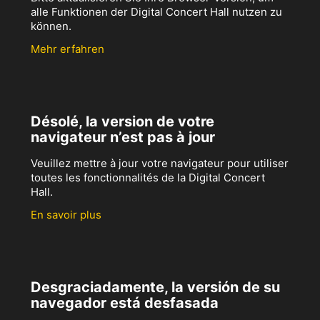
alle Funktionen der Digital Concert Hall nutzen zu
können.
Mehr erfahren
Désolé, la version de votre
navigateur n’est pas à jour
Veuillez mettre à jour votre navigateur pour utiliser
toutes les fonctionnalités de la Digital Concert
Hall.
En savoir plus
Desgraciadamente, la versión de su
navegador está desfasada