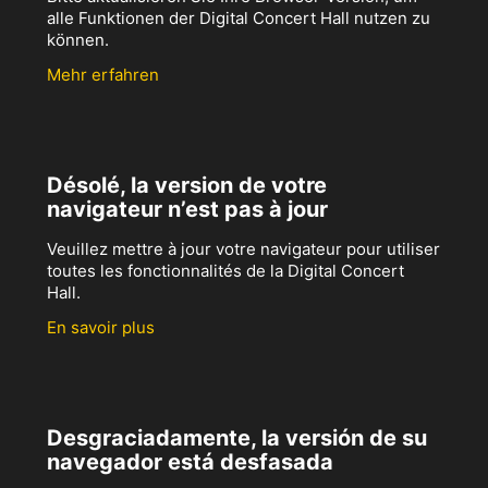
alle Funktionen der Digital Concert Hall nutzen zu
können.
Mehr erfahren
Désolé, la version de votre
navigateur n’est pas à jour
Veuillez mettre à jour votre navigateur pour utiliser
toutes les fonctionnalités de la Digital Concert
Hall.
En savoir plus
Desgraciadamente, la versión de su
navegador está desfasada