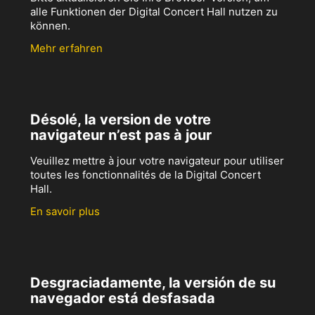
alle Funktionen der Digital Concert Hall nutzen zu
können.
Mehr erfahren
Désolé, la version de votre
navigateur n’est pas à jour
Veuillez mettre à jour votre navigateur pour utiliser
toutes les fonctionnalités de la Digital Concert
Hall.
En savoir plus
Desgraciadamente, la versión de su
navegador está desfasada