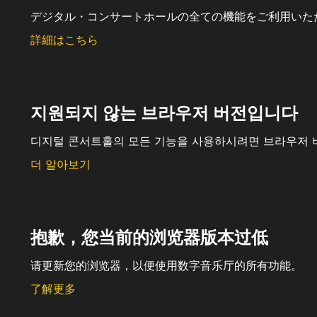
デジタル・コンサートホールの全ての機能をご利用いた
詳細はこちら
지원되지 않는 브라우저 버전입니다
디지털 콘서트홀의 모든 기능을 사용하시려면 브라우저 
더 알아보기
抱歉，您当前的浏览器版本过低
请更新您的浏览器，以便使用数字音乐厅的所有功能。
了解更多