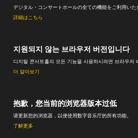
デジタル・コンサートホールの全ての機能をご利用いた
詳細はこちら
지원되지 않는 브라우저 버전입니다
디지털 콘서트홀의 모든 기능을 사용하시려면 브라우저 
더 알아보기
抱歉，您当前的浏览器版本过低
请更新您的浏览器，以便使用数字音乐厅的所有功能。
了解更多