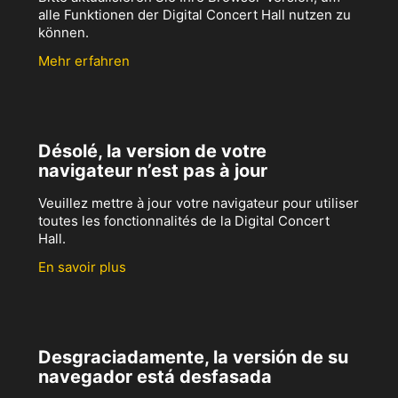
alle Funktionen der Digital Concert Hall nutzen zu
können.
Mehr erfahren
Désolé, la version de votre
navigateur n’est pas à jour
Veuillez mettre à jour votre navigateur pour utiliser
toutes les fonctionnalités de la Digital Concert
Hall.
En savoir plus
Desgraciadamente, la versión de su
navegador está desfasada