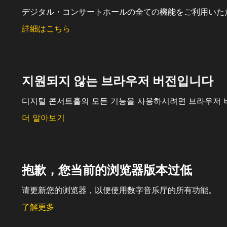
デジタル・コンサートホールの全ての機能をご利用いた
詳細はこちら
지원되지 않는 브라우저 버전입니다
디지털 콘서트홀의 모든 기능을 사용하시려면 브라우저 
더 알아보기
抱歉，您当前的浏览器版本过低
请更新您的浏览器，以便使用数字音乐厅的所有功能。
了解更多