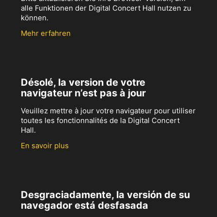
alle Funktionen der Digital Concert Hall nutzen zu
können.
Mehr erfahren
Désolé, la version de votre
navigateur n’est pas à jour
Veuillez mettre à jour votre navigateur pour utiliser
toutes les fonctionnalités de la Digital Concert
Hall.
En savoir plus
Desgraciadamente, la versión de su
navegador está desfasada