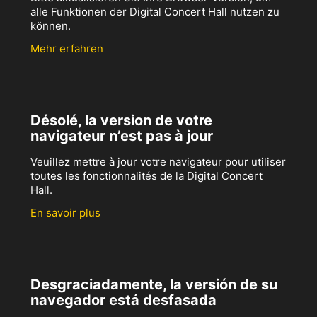
alle Funktionen der Digital Concert Hall nutzen zu
können.
Mehr erfahren
Désolé, la version de votre
navigateur n’est pas à jour
Veuillez mettre à jour votre navigateur pour utiliser
toutes les fonctionnalités de la Digital Concert
Hall.
En savoir plus
Desgraciadamente, la versión de su
navegador está desfasada