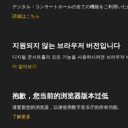
デジタル・コンサートホールの全ての機能をご利用いた
詳細はこちら
지원되지 않는 브라우저 버전입니다
디지털 콘서트홀의 모든 기능을 사용하시려면 브라우저 
더 알아보기
抱歉，您当前的浏览器版本过低
请更新您的浏览器，以便使用数字音乐厅的所有功能。
了解更多