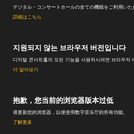
デジタル・コンサートホールの全ての機能をご利用いた
詳細はこちら
지원되지 않는 브라우저 버전입니다
디지털 콘서트홀의 모든 기능을 사용하시려면 브라우저 
더 알아보기
抱歉，您当前的浏览器版本过低
请更新您的浏览器，以便使用数字音乐厅的所有功能。
了解更多