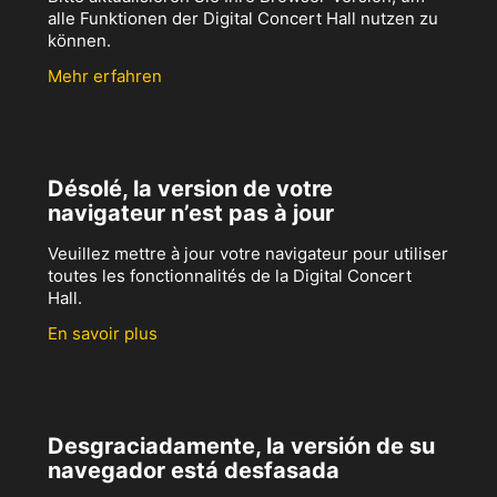
alle Funktionen der Digital Concert Hall nutzen zu
können.
Mehr erfahren
Désolé, la version de votre
navigateur n’est pas à jour
Veuillez mettre à jour votre navigateur pour utiliser
toutes les fonctionnalités de la Digital Concert
Hall.
En savoir plus
Desgraciadamente, la versión de su
navegador está desfasada