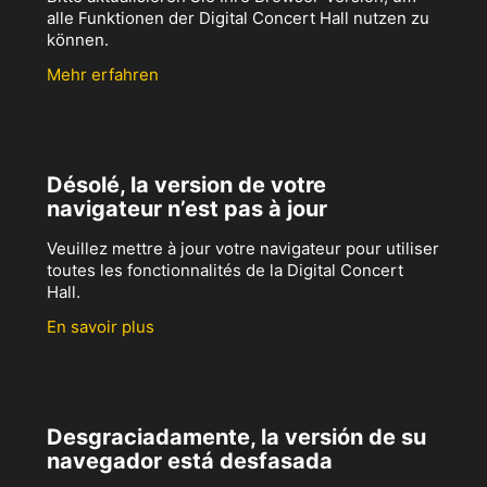
alle Funktionen der Digital Concert Hall nutzen zu
können.
Mehr erfahren
Désolé, la version de votre
navigateur n’est pas à jour
Veuillez mettre à jour votre navigateur pour utiliser
toutes les fonctionnalités de la Digital Concert
Hall.
En savoir plus
Desgraciadamente, la versión de su
navegador está desfasada