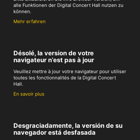
alle Funktionen der Digital Concert Hall nutzen zu
können.
Mehr erfahren
Désolé, la version de votre
navigateur n’est pas à jour
Veuillez mettre à jour votre navigateur pour utiliser
toutes les fonctionnalités de la Digital Concert
Hall.
En savoir plus
Desgraciadamente, la versión de su
navegador está desfasada