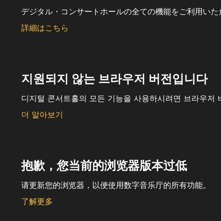
デジタル・コンサートホールの全ての機能をご利用いた
詳細はこちら
지원되지 않는 브라우저 버전입니다
디지털 콘서트홀의 모든 기능을 사용하시려면 브라우저 
더 알아보기
抱歉，您当前的浏览器版本过低
请更新您的浏览器，以便使用数字音乐厅的所有功能。
了解更多