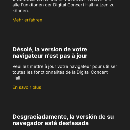
alle Funktionen der Digital Concert Hall nutzen zu
können.
Mehr erfahren
Désolé, la version de votre
navigateur n’est pas à jour
Veuillez mettre à jour votre navigateur pour utiliser
toutes les fonctionnalités de la Digital Concert
Hall.
En savoir plus
Desgraciadamente, la versión de su
navegador está desfasada