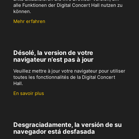
alle Funktionen der Digital Concert Hall nutzen zu
können.
Mehr erfahren
Désolé, la version de votre
navigateur n’est pas à jour
Veuillez mettre à jour votre navigateur pour utiliser
toutes les fonctionnalités de la Digital Concert
Hall.
En savoir plus
Desgraciadamente, la versión de su
navegador está desfasada