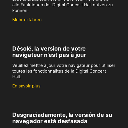
alle Funktionen der Digital Concert Hall nutzen zu
können.
Mehr erfahren
Désolé, la version de votre
navigateur n’est pas à jour
Veuillez mettre à jour votre navigateur pour utiliser
toutes les fonctionnalités de la Digital Concert
Hall.
En savoir plus
Desgraciadamente, la versión de su
navegador está desfasada