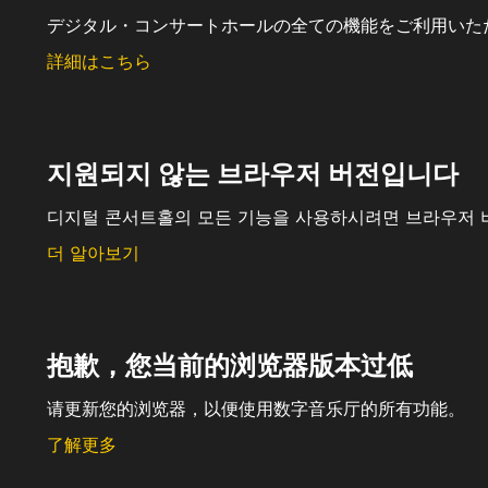
デジタル・コンサートホールの全ての機能をご利用いた
詳細はこちら
지원되지 않는 브라우저 버전입니다
디지털 콘서트홀의 모든 기능을 사용하시려면 브라우저 
더 알아보기
抱歉，您当前的浏览器版本过低
请更新您的浏览器，以便使用数字音乐厅的所有功能。
了解更多