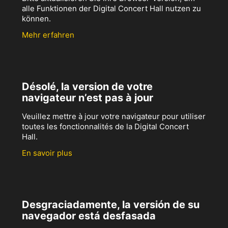
alle Funktionen der Digital Concert Hall nutzen zu
können.
Mehr erfahren
Désolé, la version de votre
navigateur n’est pas à jour
Veuillez mettre à jour votre navigateur pour utiliser
toutes les fonctionnalités de la Digital Concert
Hall.
En savoir plus
Desgraciadamente, la versión de su
navegador está desfasada