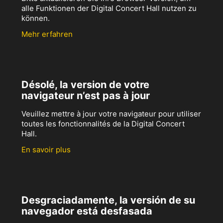
alle Funktionen der Digital Concert Hall nutzen zu
können.
Mehr erfahren
Désolé, la version de votre
navigateur n’est pas à jour
Veuillez mettre à jour votre navigateur pour utiliser
toutes les fonctionnalités de la Digital Concert
Hall.
En savoir plus
Desgraciadamente, la versión de su
navegador está desfasada