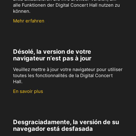
alle Funktionen der Digital Concert Hall nutzen zu
können.
Mehr erfahren
Désolé, la version de votre
navigateur n’est pas à jour
Veuillez mettre à jour votre navigateur pour utiliser
toutes les fonctionnalités de la Digital Concert
Hall.
En savoir plus
Desgraciadamente, la versión de su
navegador está desfasada