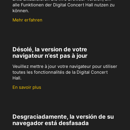
alle Funktionen der Digital Concert Hall nutzen zu
können.
Mehr erfahren
Désolé, la version de votre
navigateur n’est pas à jour
Veuillez mettre à jour votre navigateur pour utiliser
toutes les fonctionnalités de la Digital Concert
Hall.
En savoir plus
Desgraciadamente, la versión de su
navegador está desfasada