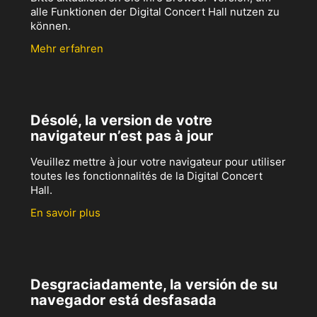
alle Funktionen der Digital Concert Hall nutzen zu
können.
Mehr erfahren
Désolé, la version de votre
navigateur n’est pas à jour
Veuillez mettre à jour votre navigateur pour utiliser
toutes les fonctionnalités de la Digital Concert
Hall.
En savoir plus
Desgraciadamente, la versión de su
navegador está desfasada