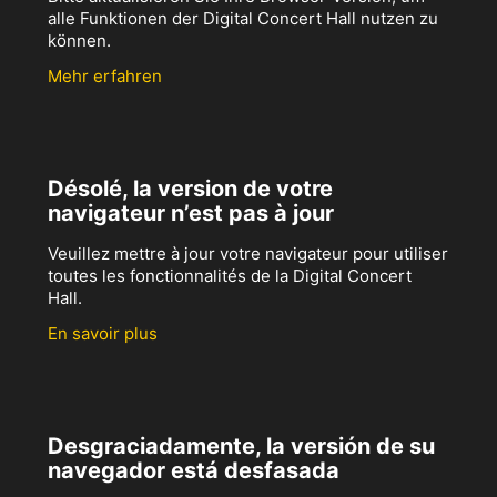
alle Funktionen der Digital Concert Hall nutzen zu
können.
Mehr erfahren
Désolé, la version de votre
navigateur n’est pas à jour
Veuillez mettre à jour votre navigateur pour utiliser
toutes les fonctionnalités de la Digital Concert
Hall.
En savoir plus
Desgraciadamente, la versión de su
navegador está desfasada