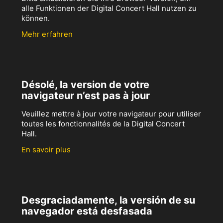
alle Funktionen der Digital Concert Hall nutzen zu
können.
Mehr erfahren
Désolé, la version de votre
navigateur n’est pas à jour
Veuillez mettre à jour votre navigateur pour utiliser
toutes les fonctionnalités de la Digital Concert
Hall.
En savoir plus
Desgraciadamente, la versión de su
navegador está desfasada