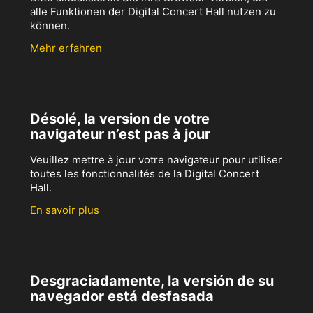
alle Funktionen der Digital Concert Hall nutzen zu
können.
Mehr erfahren
Désolé, la version de votre
navigateur n’est pas à jour
Veuillez mettre à jour votre navigateur pour utiliser
toutes les fonctionnalités de la Digital Concert
Hall.
En savoir plus
Desgraciadamente, la versión de su
navegador está desfasada