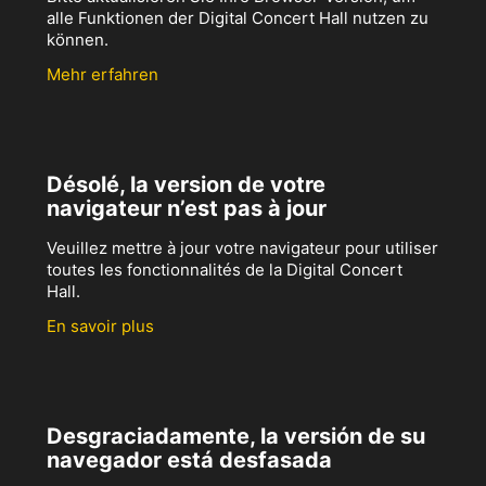
alle Funktionen der Digital Concert Hall nutzen zu
können.
Mehr erfahren
Désolé, la version de votre
navigateur n’est pas à jour
Veuillez mettre à jour votre navigateur pour utiliser
toutes les fonctionnalités de la Digital Concert
Hall.
En savoir plus
Desgraciadamente, la versión de su
navegador está desfasada