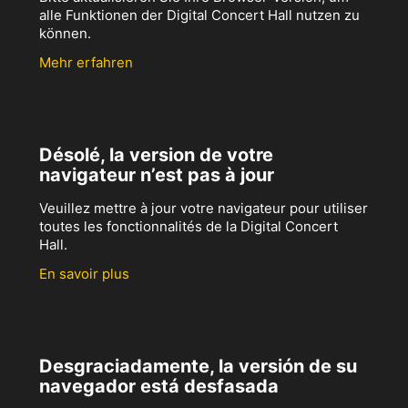
alle Funktionen der Digital Concert Hall nutzen zu
können.
Mehr erfahren
Désolé, la version de votre
navigateur n’est pas à jour
Veuillez mettre à jour votre navigateur pour utiliser
toutes les fonctionnalités de la Digital Concert
Hall.
En savoir plus
Desgraciadamente, la versión de su
navegador está desfasada