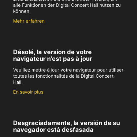
alle Funktionen der Digital Concert Hall nutzen zu
können.
Mehr erfahren
Désolé, la version de votre
navigateur n’est pas à jour
Veuillez mettre à jour votre navigateur pour utiliser
toutes les fonctionnalités de la Digital Concert
Hall.
En savoir plus
Desgraciadamente, la versión de su
navegador está desfasada