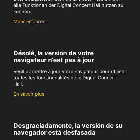
alle Funktionen der Digital Concert Hall nutzen zu
können.
Mehr erfahren
Désolé, la version de votre
navigateur n’est pas à jour
Veuillez mettre à jour votre navigateur pour utiliser
toutes les fonctionnalités de la Digital Concert
Hall.
En savoir plus
Desgraciadamente, la versión de su
navegador está desfasada