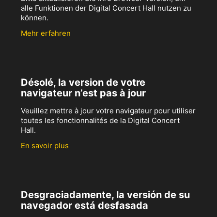
alle Funktionen der Digital Concert Hall nutzen zu
können.
Mehr erfahren
Désolé, la version de votre
navigateur n’est pas à jour
Veuillez mettre à jour votre navigateur pour utiliser
toutes les fonctionnalités de la Digital Concert
Hall.
En savoir plus
Desgraciadamente, la versión de su
navegador está desfasada