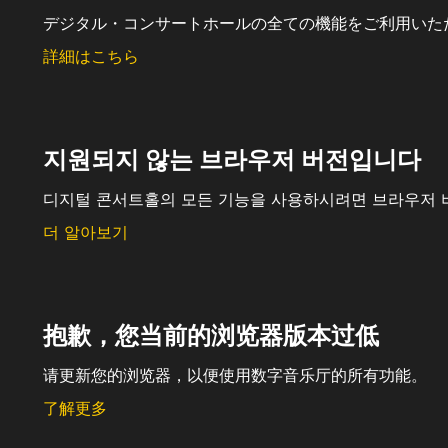
デジタル・コンサートホールの全ての機能をご利用いた
詳細はこちら
지원되지 않는 브라우저 버전입니다
디지털 콘서트홀의 모든 기능을 사용하시려면 브라우저 
더 알아보기
抱歉，您当前的浏览器版本过低
请更新您的浏览器，以便使用数字音乐厅的所有功能。
了解更多